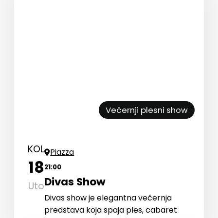
Večernji plesni show
KOL
Piazza
18
21:00
Divas Show
Uto
Divas show je elegantna večernja
predstava koja spaja ples, cabaret