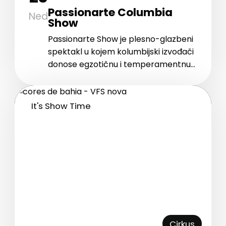
Passionarte Columbia
Ned
Show
Passionarte Show je plesno-glazbeni
spektakl u kojem kolumbijski izvođači
donose egzotičnu i temperamentnu
atmosferu kroz vrhunsku glazbu,
energične plesove i raskošne
kostime.
It's Show Time
Cirkus