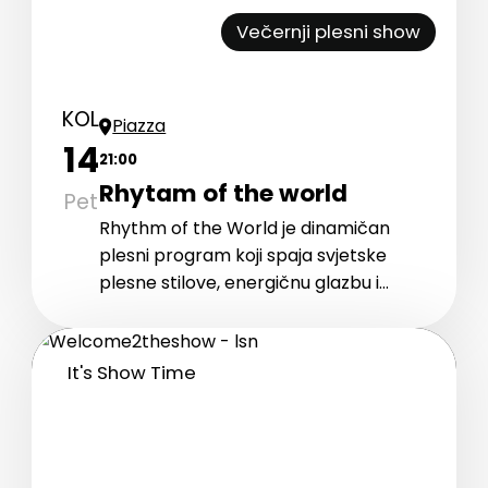
Večernji plesni show
KOL
Piazza
14
21:00
Rhytam of the world
Pet
Rhythm of the World je dinamičan
plesni program koji spaja svjetske
plesne stilove, energičnu glazbu i
snažan vokal u modernom,
emotivnom showu.
It's Show Time