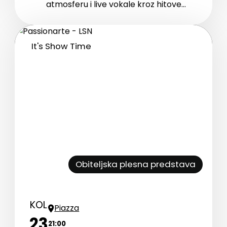
atmosferu i live vokale kroz hitove
svjetskih diva, uz pjevačicu kao
središnju figuru programa.
It's Show Time
Obiteljska plesna predstava
KOL
Piazza
23
21:00