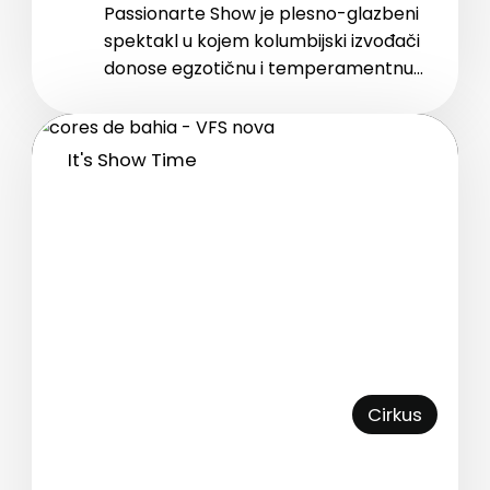
Passionarte Show je plesno-glazbeni
spektakl u kojem kolumbijski izvođači
donose egzotičnu i temperamentnu
atmosferu kroz vrhunsku glazbu,
energične plesove i raskošne
kostime.
It's Show Time
Cirkus