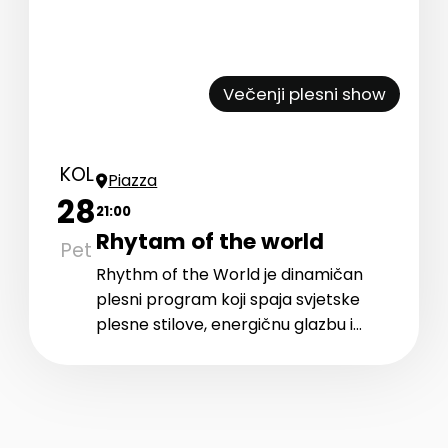
Večenji plesni show
KOL
Piazza
28
21:00
Rhytam of the world
Pet
Rhythm of the World je dinamičan
plesni program koji spaja svjetske
plesne stilove, energičnu glazbu i
snažan vokal u modernom,
emotivnom showu.