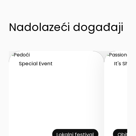
Nadolazeći događaji
Special Event
It's Sho
Lokalni festival
Obitel