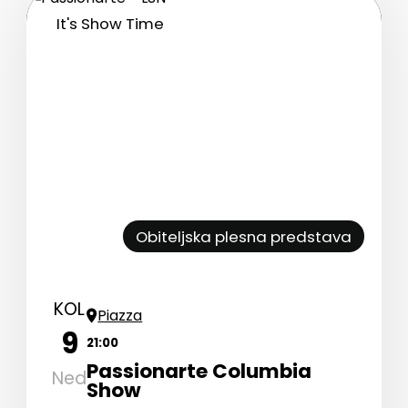
It's Show Time
Obiteljska plesna predstava
KOL
Piazza
9
21:00
Passionarte Columbia
Ned
Show