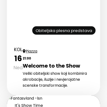
Obiteljska plesna predstava
KOL
Piazza
16
21:00
Welcome to the Show
Ned
Veliki obiteljski show koji kombinira
akrobacije, iluzije i nevjerojatne
scenske transformacije.
It's Show Time